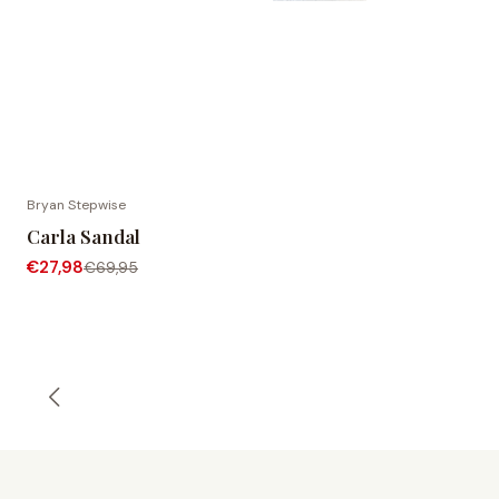
Bryan Stepwise
-60% OFF
Carla Sandal
€27,98
€69,95