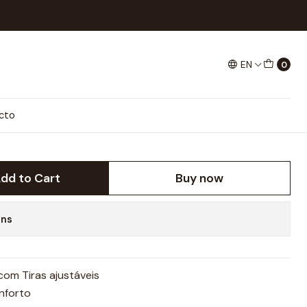
EN
0
ANDY
cto
dd to Cart
Buy now
ons
com Tiras ajustáveis
nforto