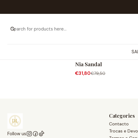
SA
Bryan Stepwise
-60% OFF
Nia Sandal
€31,80
€79,50
Categories
Contacto
Trocas e Devo
Follow us