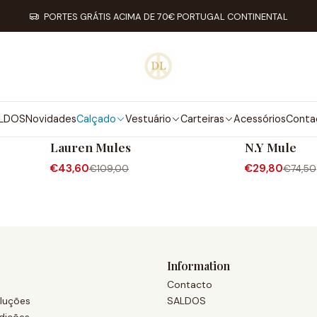
Home
Calçado
Mules
PORTES GRÁTIS ACIMA DE 70€ PORTUGAL CONTINENTAL
MULES
LDOS
Novidades
Calçado
Vestuário
Carteiras
Acessórios
Conta
Exé
Daniela Lima
-60% OFF
-60% OFF
Lauren Mules
N.Y Mule
€43,60
€29,80
€109,00
€74,50
Information
Contacto
luções
SALDOS