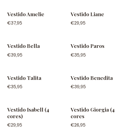
Vestido Amelie
Vestido Liane
NEW IN
NEW IN
€37,95
€29,95
Vestido Bella
Vestido Paros
NEW IN
NEW IN
€39,95
€35,95
Vestido Talita
Vestido Benedita
NEW IN
NEW IN
€35,95
€39,95
Vestido Isabell (4
Vestido Giorgia (4
cores)
cores
€29,95
€26,95