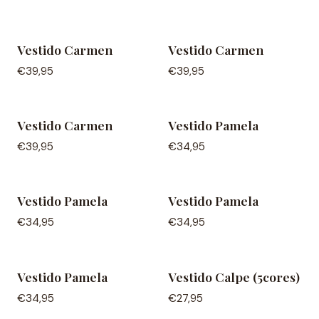
Vestido Carmen
Vestido Carmen
NEW IN
NEW IN
€39,95
€39,95
Vestido Carmen
Vestido Pamela
NEW IN
NEW IN
Out of Stock
€39,95
€34,95
Vestido Pamela
Vestido Pamela
NEW IN
NEW IN
Out of Stock
Out of Stock
€34,95
€34,95
Vestido Pamela
Vestido Calpe (5cores)
NEW IN
NEW IN
Out of Stock
€34,95
€27,95