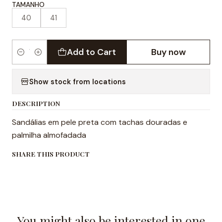
TAMANHO
40
41
Add to Cart
Buy now
Quantity
Show stock from locations
DESCRIPTION
Sandálias em pele preta com tachas douradas e
palmilha almofadada
SHARE THIS PRODUCT
You might also be interested in one