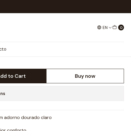
ndora Sandal
EN
0
NDAL
cto
dd to Cart
Buy now
ons
om adorno dourado claro
ior conforto