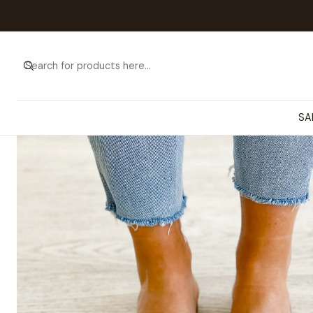
Home
Calç
SA