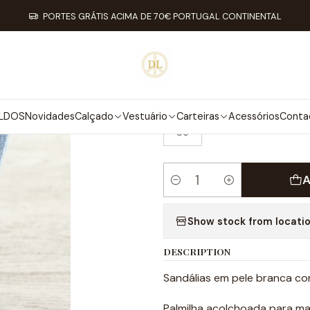
ado
Promoções Primavera/Verão
Promoções Primavera/Verão
Pa
PORTES GRÁTIS ACIMA DE 70€ PORTUGAL CONTINENTAL
|
PANDORA SA
TAMANHO
LDOS
Novidades
Calçado
Vestuário
Carteiras
Acessórios
Conta
35
A
Quantity
Show stock from locati
DESCRIPTION
Sandálias em pele branca c
Palmilha acolchoada para ma