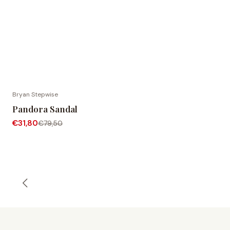
Bryan Stepwise
-60% OFF
Pandora Sandal
€31,80
€79,50