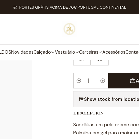
do
Promoções Primavera/Verão
Promoções Primavera/Verão
Flo
PORTES GRÁTIS ACIMA DE 70€ PORTUGAL CONTINENTAL
|
FLOWER FLAT
TAMANHO
LDOS
Novidades
Calçado
Vestuário
Carteiras
Acessórios
Conta
37
40
A
Quantity
Show stock from locati
DESCRIPTION
Sandálias em pele creme com 
Palmilha em gel para maior c