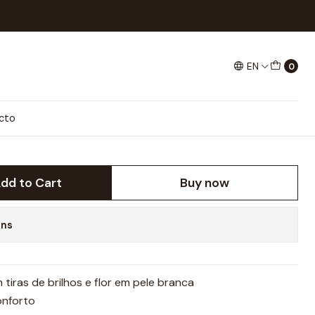
wer flat sandal
EN
0
 SANDAL
cto
dd to Cart
Buy now
ons
tiras de brilhos e flor em pele branca
onforto