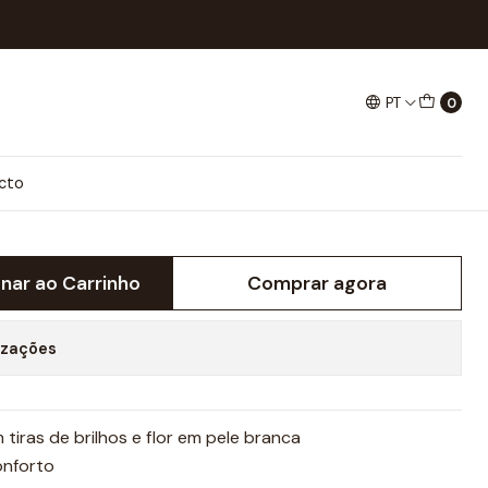
wer flat sandal
PT
0
 SANDAL
cto
onar ao Carrinho
Comprar agora
izações
tiras de brilhos e flor em pele branca
onforto