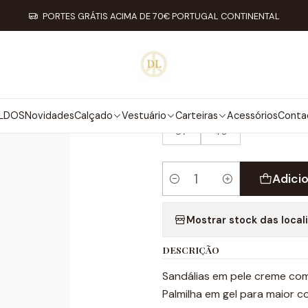
do
Promoções Primavera/Verão
Promoções Primavera/Verão
Flo
PORTES GRÁTIS ACIMA DE 70€ PORTUGAL CONTINENTAL
|
FLOWER FLAT
TAMANHO
LDOS
Novidades
Calçado
Vestuário
Carteiras
Acessórios
Conta
37
40
Adici
Quantidade
Mostrar stock das local
DESCRIÇÃO
Sandálias em pele creme com 
Palmilha em gel para maior c