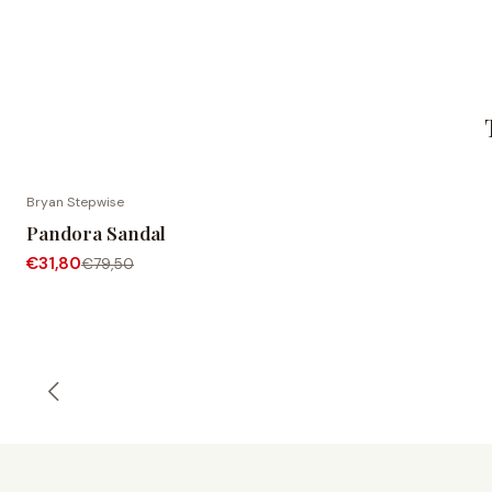
Bryan Stepwise
-60% DESCONTO
Pandora Sandal
€31,80
€79,50