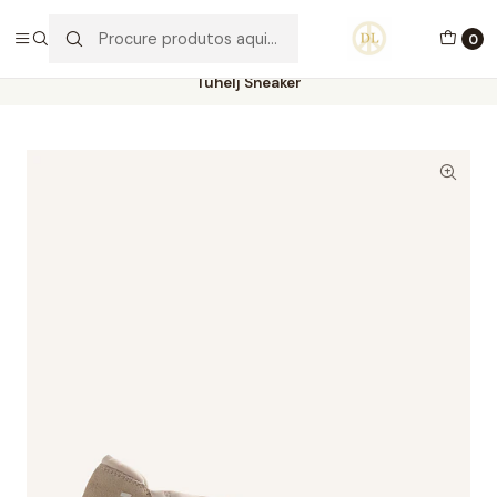
PORTES GRÁTIS ACIMA DE 70€ PORTUGAL CONTINENTAL
0
Início
Calçado
Stock Off 60%
Tamanho 38
Tuhelj Sneaker