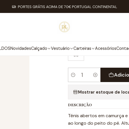
Início
Calçado
Stock Off 60%
Tamanho 38
Tuhelj Sneaker
PORTES GRÁTIS ACIMA DE 70€ PORTUGAL CONTINENTAL
|
TUHELJ SNEA
TAMANHO
LDOS
Novidades
Calçado
Vestuário
Carteiras
Acessórios
Conta
38
Adici
Quantidade
Mostrar estoque de loc
DESCRIÇÃO
Ténis abertos em camurça e 
ao longo do peito do pé. Alt