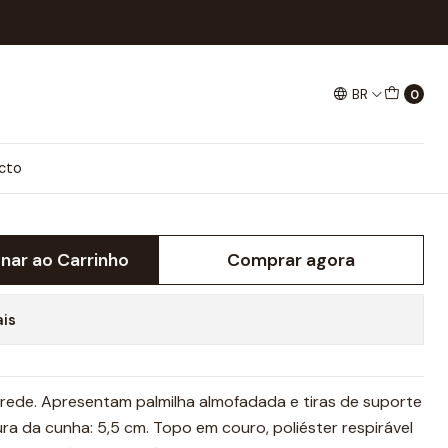
BR
0
KER
cto
onar ao Carrinho
Comprar agora
ais
rede. Apresentam palmilha almofadada e tiras de suporte
ura da cunha: 5,5 cm. Topo em couro, poliéster respirável