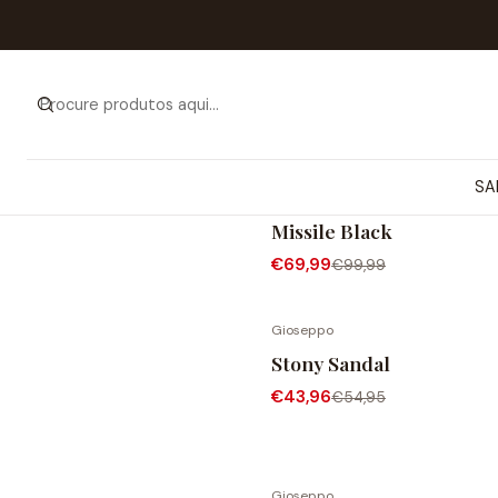
SA
Steve Madden
-30% DESCONTO
Missile Black
€69,99
€99,99
Gioseppo
-20% DESCONTO
Stony Sandal
€43,96
€54,95
Gioseppo