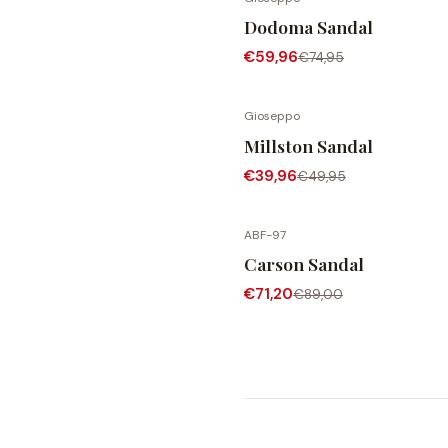
-20% DESCONTO
Dodoma Sandal
€59,96
€74,95
Gioseppo
-20% DESCONTO
Millston Sandal
€39,96
€49,95
ABF-97
-20% DESCONTO
Carson Sandal
€71,20
€89,00