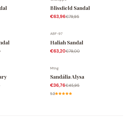
ONTO
-20% DESCONTO
dal
Blissfield Sandal
€63,96
€79,95
ABF-97
ONTO
-20% DESCONTO
ndal
Haliah Sandal
€63,20
0
€79,00
Mtng
ONTO
-20% DESCONTO
ary
Sandália Alysa
€36,76
5
€45,95
5.0