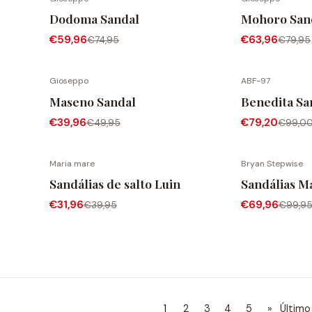
-20% DESCONTO
-20% DESC
Dodoma Sandal
Mohoro San
€59,96
€63,96
€74,95
€79,95
Gioseppo
ABF-97
-20% DESCONTO
-20% DESC
Maseno Sandal
Benedita Sa
€39,96
€79,20
€49,95
€99,0
Maria mare
Bryan Stepwise
-20% DESCONTO
-30% DESC
Sandálias de salto Luin
Sandálias M
€31,96
€69,96
€39,95
€99,9
1
2
3
4
5
»
Último