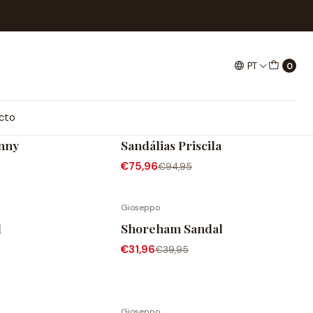
PT
0
cto
Shaddy
ONTO
-20% DESCONTO
enny
Sandálias Priscila
€75,96
€94,95
Gioseppo
ONTO
-20% DESCONTO
l
Shoreham Sandal
€31,96
€39,95
Gioseppo