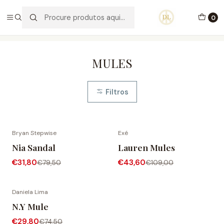
PORTES GRÁTIS ACIMA DE 70€ PORTUGAL CONTINENTAL
0
Início
Calçado
Mules
MULES
Filtros
Bryan Stepwise
Exé
-60% DESCONTO
-60% DESCONTO
Nia Sandal
Lauren Mules
€31,80
€43,60
€79,50
€109,00
Daniela Lima
-60% DESCONTO
N.Y Mule
€29,80
€74,50