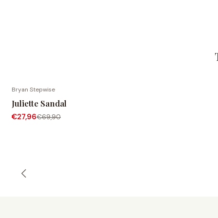
Bryan Stepwise
-60% DESCONTO
Juliette Sandal
€27,96
€69,90