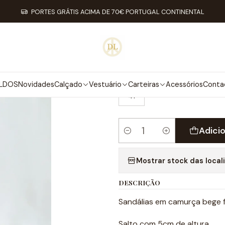
ado
Promoções Primavera/Verão
Promoções Primavera/Verão
Ju
PORTES GRÁTIS ACIMA DE 70€ PORTUGAL CONTINENTAL
|
JULIETTE SA
TAMANHO
LDOS
Novidades
Calçado
Vestuário
Carteiras
Acessórios
Conta
41
Adici
Quantidade
Mostrar stock das local
DESCRIÇÃO
Sandálias em camurça bege 
Salto com 5cm de altura