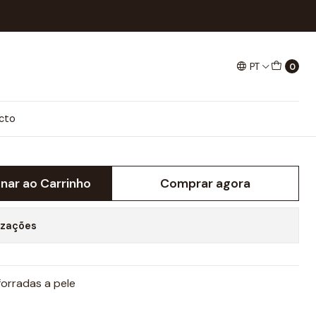
liette Sandal
PT
0
NDAL
cto
onar ao Carrinho
Comprar agora
izações
forradas a pele