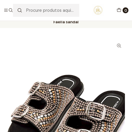
PORTES GRÁTIS ACIMA DE 70€ PORTUGAL CONTINENTAL
0
Início
Calçado
Stock Off 60%
Tamanho 36
Faella sandal