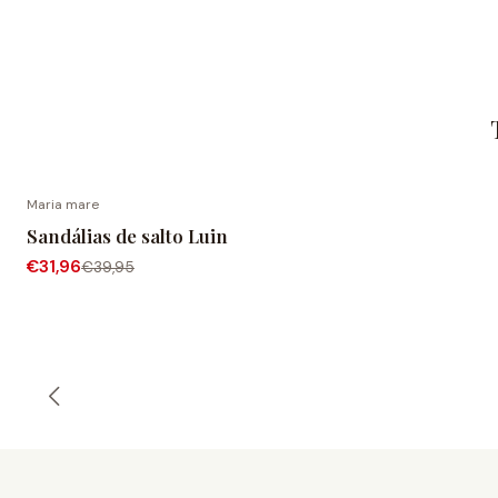
Maria mare
-20% DESCONTO
Sandálias de salto Luin
€31,96
€39,95