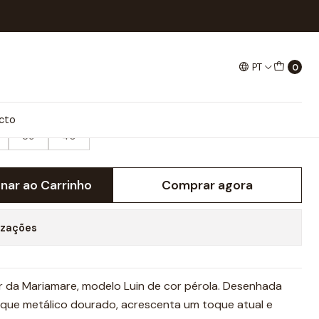
uin
PT
0
E SALTO LUIN
cto
39
40
onar ao Carrinho
Comprar agora
izações
er da Mariamare, modelo Luin de cor pérola. Desenhada
plique metálico dourado, acrescenta um toque atual e