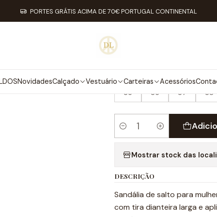
ício
Calçado
Stock Off 60%
Tamanho 35
Sandálias de salto L
PORTES GRÁTIS ACIMA DE 70€ PORTUGAL CONTINENTAL
|
SANDÁLIAS D
TAMANHO
LDOS
Novidades
Calçado
Vestuário
Carteiras
Acessórios
Conta
35
36
37
38
Adici
Quantidade
Mostrar stock das local
DESCRIÇÃO
Sandália de salto para mulh
com tira dianteira larga e a