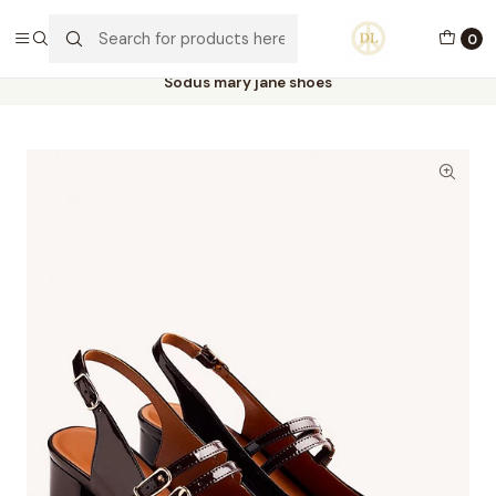
PORTES GRÁTIS ACIMA DE 70€ PORTUGAL CONTINENTAL
0
Home
Calçado
Stock Off 60%
Tamanho 39
Sodus mary jane shoes