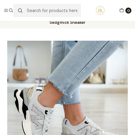
PORTES GRÁTIS ACIMA DE 70€ PORTUGAL CONTINENTAL
0
Home
Calçado
Stock Off 60%
Tamanho 37
Sedgmick Sneaker