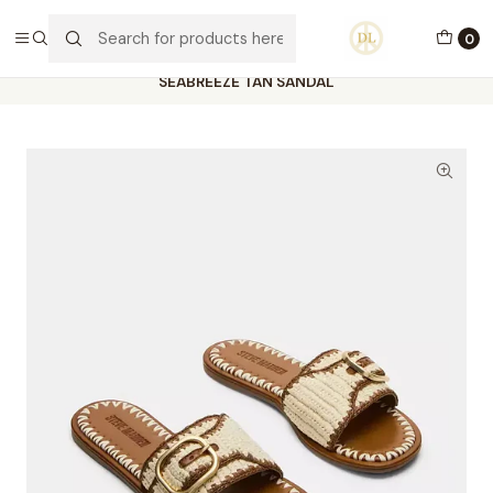
PORTES GRÁTIS ACIMA DE 70€ PORTUGAL CONTINENTAL
0
Home
Calçado
Stock Off 60%
Tamanho 36
SEABREEZE TAN SANDAL