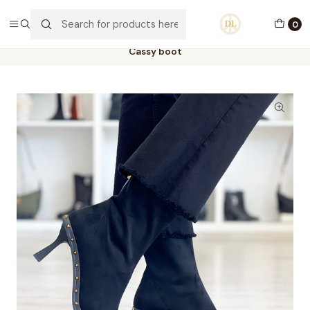
PORTES GRÁTIS ACIMA DE 70€ PORTUGAL CONTINENTAL
0
Home
Calçado
Stock Off 60%
Tamanho 40
Cassy boot