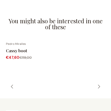
You might also be interested in one
of these
Pedro Miralles
-60% OFF
Cassy boot
€47,60
€119,00