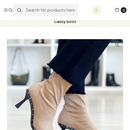
PORTES GRÁTIS ACIMA DE 70€ PORTUGAL CONTINENTAL
0
Home
Calçado
Stock Off 60%
Tamanho 40
Cassy boot