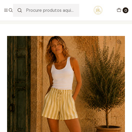
PORTES GRÁTIS ACIMA DE 70€ PORTUGAL CONTINENTAL
0
Início
Vestuário
Calças
Calções Cecília (3cores)