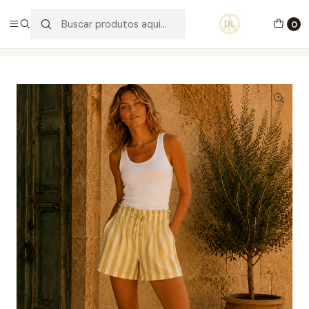
PORTES GRÁTIS ACIMA DE 70€ PORTUGAL CONTINENTAL
0
Início
Vestuário
Calças
Calções Cecília (3cores)