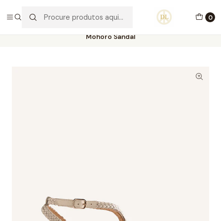
PORTES GRÁTIS ACIMA DE 70€ PORTUGAL CONTINENTAL
0
Início
Calçado
Stock Off 60%
Tamanho 37
Mohoro Sandal