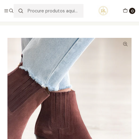
PORTES GRÁTIS ACIMA DE 70€ PORTUGAL CONTINENTAL
0
Início
Calçado
Stock Off 60%
Tamanho 35
Miami Boot