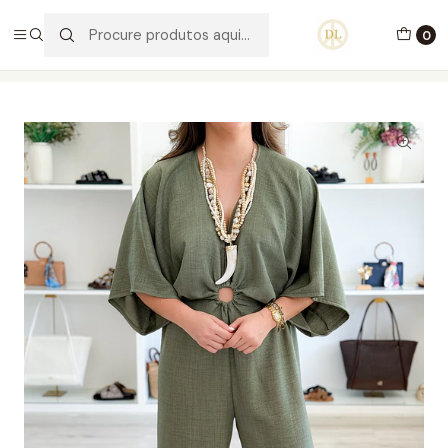
PORTES GRÁTIS ACIMA DE 70€ PORTUGAL CONTINENTAL
0
Início
Vestuário
Vestidos
Macacão Melania