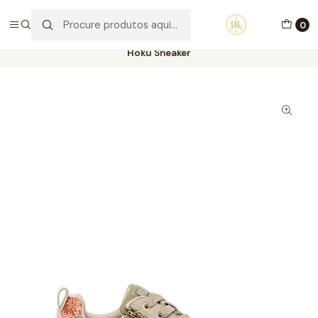
PORTES GRÁTIS ACIMA DE 70€ PORTUGAL CONTINENTAL
0
Início
Calçado
Stock Off 60%
Tamanho 35
Hoku Sneaker