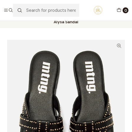
PORTES GRÁTIS ACIMA DE 70€ PORTUGAL CONTINENTAL
0
Home
Calçado
Stock Off 60%
Tamanho 38
Alysa Sandal