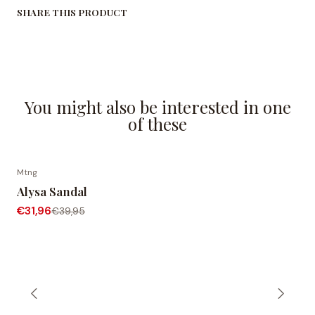
SHARE THIS PRODUCT
You might also be interested in one
of these
Mtng
-20% OFF
Alysa Sandal
€31,96
€39,95