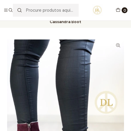
PORTES GRÁTIS ACIMA DE 70€ PORTUGAL CONTINENTAL
0
Início
Calçado
Stock Off 60%
Tamanho 35
Cassandra Boot