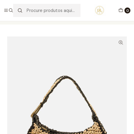
PORTES GRÁTIS ACIMA DE 70€ PORTUGAL CONTINENTAL
0
Início
Carteiras
Carteiras
Carteira Poeme