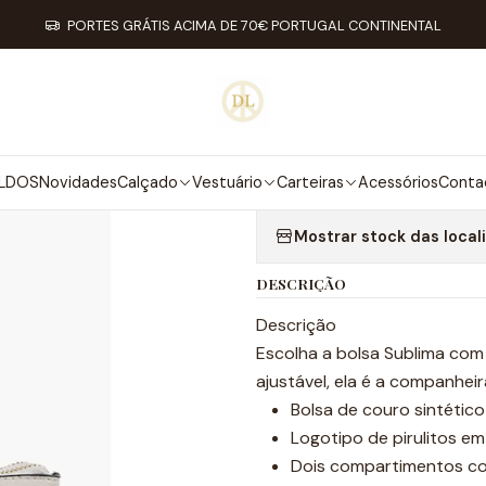
Início
Carteiras
Carteiras
Carteira Multipocket Sublima
PORTES GRÁTIS ACIMA DE 70€ PORTUGAL CONTINENTAL
|
CARTEIRA MU
Adici
LDOS
Novidades
Calçado
Vestuário
Carteiras
Acessórios
Conta
Quantidade
Mostrar stock das local
DESCRIÇÃO
Descrição
Escolha a bolsa Sublima com
ajustável, ela é a companheir
Bolsa de couro sintétic
Logotipo de pirulitos em
Dois compartimentos co