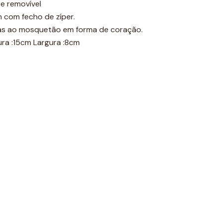
 e removível
h com fecho de zíper.
ças ao mosquetão em forma de coração.
ra :15cm Largura :8cm