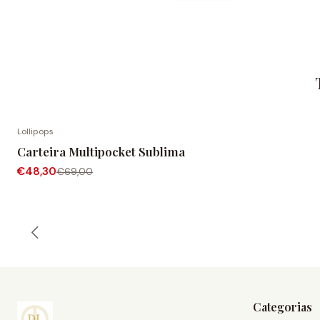
Lollipops
-30% DESCONTO
Carteira Multipocket Sublima
€48,30
€69,00
Categorias