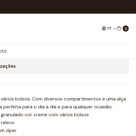
PT
0
LTIPOCKET SUBLIMA
onar ao Carrinho
Comprar agora
cto
izações
 vários bolsos. Com diversos compartimentos e uma alça
a perfeita para o dia a dia e para qualquer ocasião.
o granulado cor creme com vários bolsos
 relevo
m zíper