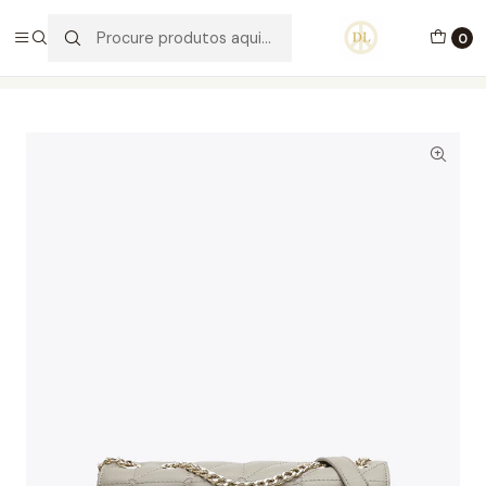
PORTES GRÁTIS ACIMA DE 70€ PORTUGAL CONTINENTAL
0
Início
Carteira de ombro Garbina