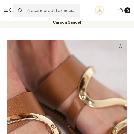
PORTES GRÁTIS ACIMA DE 70€ PORTUGAL CONTINENTAL
0
Início
Calçado
Stock Off 60%
Tamanho 36
Carson Sandal