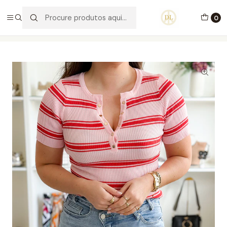
PORTES GRÁTIS ACIMA DE 70€ PORTUGAL CONTINENTAL
0
Início
Vestuário
Blusas e Malhas
Camisola Alexa