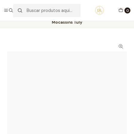
PORTES GRÁTIS ACIMA DE 70€ PORTUGAL CONTINENTAL
0
Início
Calçado
Stock Off 60%
Tamanho 39
Mocassins Tuly