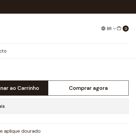
BR
0
SINS
cto
onar ao Carrinho
Comprar agora
ais
e aplique dourado