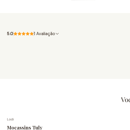
5.0
1 Avaliação
Vo
Lodi
-50% de desconto
Mocassins Tuly