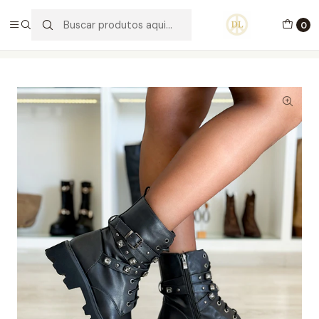
PORTES GRÁTIS ACIMA DE 70€ PORTUGAL CONTINENTAL
0
Início
Calçado
Stock Off 60%
Tamanho 37
Botas Lea