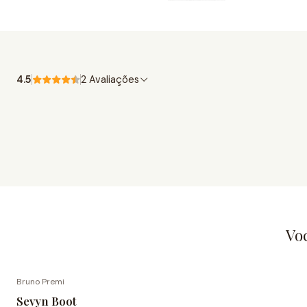
4.5
2 Avaliações
Vo
Bruno Premi
-70% de desconto
Sevyn Boot