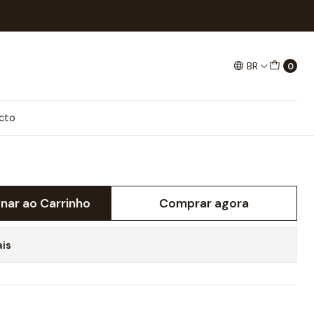
BR
0
cto
onar ao Carrinho
Comprar agora
ais