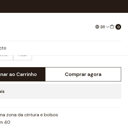
BR
0
(4X CORES)
cto
anho
Azul
onar ao Carrinho
Comprar agora
ais
 na zona da cintura e bolsos
um 40