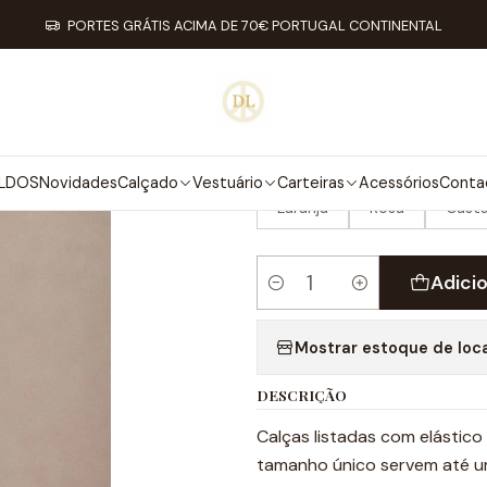
Início
Vestuário
Calças
Calças Lara (4x cores)
PORTES GRÁTIS ACIMA DE 70€ PORTUGAL CONTINENTAL
|
CALÇAS LARA 
COR
LDOS
Novidades
Calçado
Vestuário
Carteiras
Acessórios
Conta
Laranja
Rosa
Cast
Adici
Quantidade
Mostrar estoque de loc
DESCRIÇÃO
Calças listadas com elástico
tamanho único servem até 