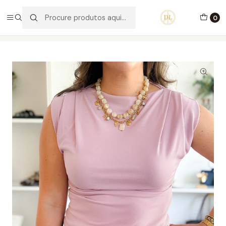
PORTES GRÁTIS ACIMA DE 70€ PORTUGAL CONTINENTAL
0
Início
Vestuário
Blusas e Malhas
Blusa Joane