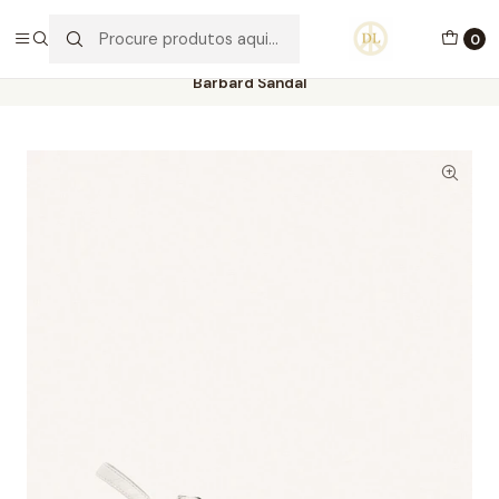
PORTES GRÁTIS ACIMA DE 70€ PORTUGAL CONTINENTAL
0
Início
Calçado
Stock Off 60%
Tamanho 36
Barbard Sandal