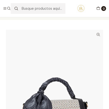
PORTES GRÁTIS ACIMA DE 70€ PORTUGAL CONTINENTAL
0
Inicio
Carteiras
Carteiras
Carteira Tiracolo Sade