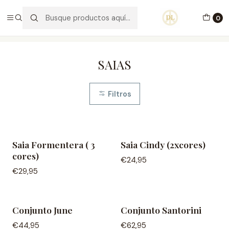
PORTES GRÁTIS ACIMA DE 70€ PORTUGAL CONTINENTAL
0
Inicio
Vestuário
Saias
SAIAS
Filtros
Saia Formentera ( 3
Saia Cindy (2xcores)
cores)
€24,95
€29,95
Conjunto June
Conjunto Santorini
Agotado
€44,95
€62,95