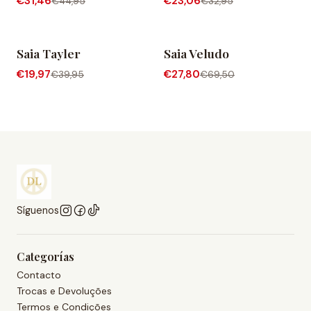
€31,46
€23,06
€44,95
€32,95
Saia Tayler
Saia Veludo
-50% OFF
-60% OFF
€19,97
€27,80
€39,95
€69,50
Síguenos
Categorías
Contacto
Trocas e Devoluções
Termos e Condições