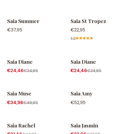
Saia Summer
Saia St Tropez
€37,95
€22,95
5.0
Saia Diane
Saia Diane
-30% OFF
-30% OFF
€24,46
€24,46
€34,95
€34,95
Saia Muse
Saia Amy
-30% OFF
Agotado
€34,96
€52,95
€49,95
Saia Rachel
Saia Jasmin
-30% OFF
-30% OFF