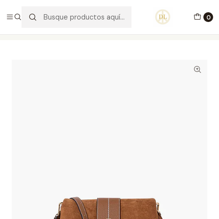
PORTES GRÁTIS ACIMA DE 70€ PORTUGAL CONTINENTAL
0
Inicio
Carteiras
Carteiras
Carteira Tiracolo Sammy