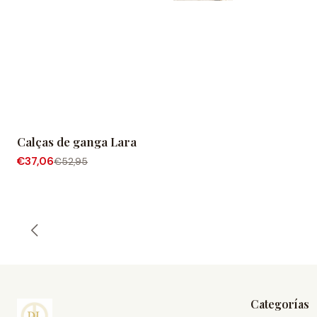
Calças de ganga Lara
-30% OFF
€37,06
€52,95
Categorías