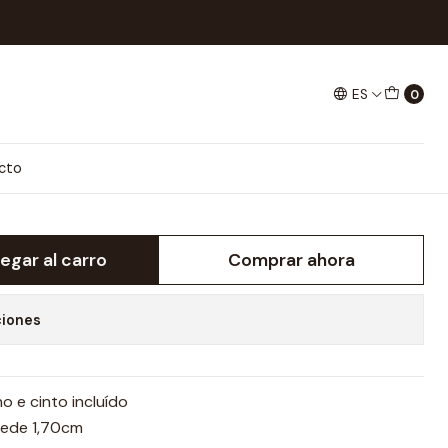
ES
0
ANGA TAMMY C/CINTO
cto
egar al carro
Comprar ahora
ciones
 e cinto incluído
mede 1,70cm