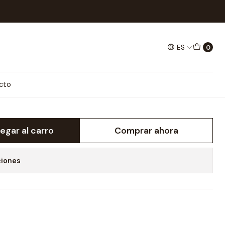
ES
0
ER LUMINA
cto
egar al carro
Comprar ahora
ciones