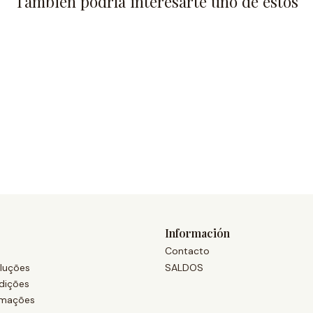
También podría interesarte uno de estos
Información
Contacto
luções
SALDOS
dições
amações