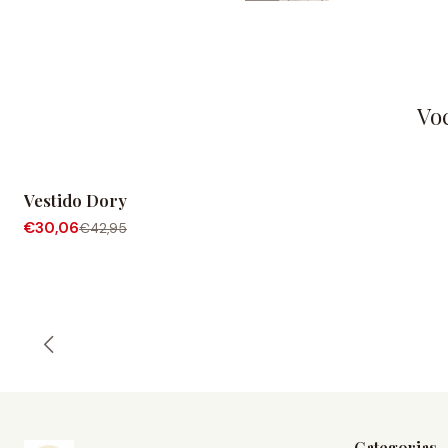
Vo
Vestido Dory
-30% de desconto
Fora de Estoque
€30,06
€42,95
Categorias