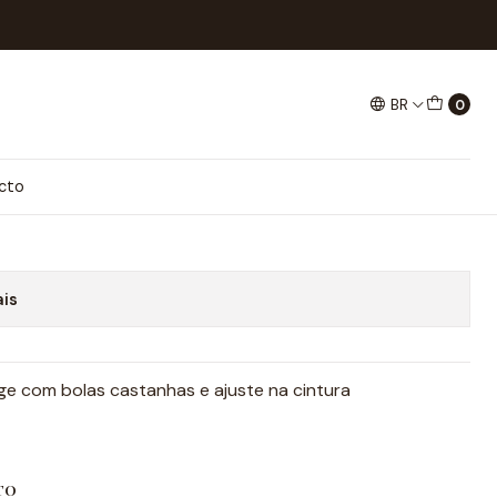
BR
0
Y
cto
ais
ge com bolas castanhas e ajuste na cintura
TO