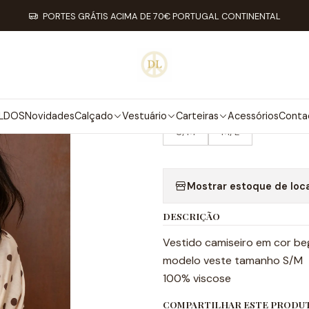
Início
Vestuário
Vestidos
Vestido Dory
PORTES GRÁTIS ACIMA DE 70€ PORTUGAL CONTINENTAL
|
VESTIDO DOR
TAMANHO
LDOS
Novidades
Calçado
Vestuário
Carteiras
Acessórios
Conta
S/M
M/L
Mostrar estoque de loc
DESCRIÇÃO
Vestido camiseiro em cor be
modelo veste tamanho S/M
100% viscose
COMPARTILHAR ESTE PRODU