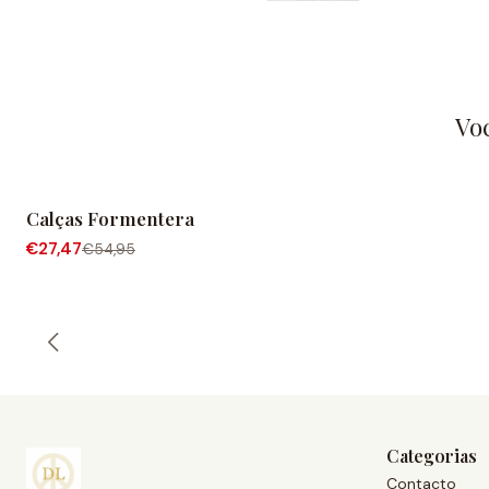
Vo
Calças Formentera
-50% de desconto
€27,47
€54,95
Categorias
Contacto