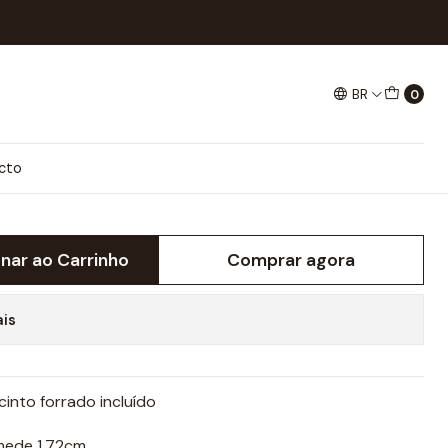
BR
0
GY COM CINTO
cto
onar ao Carrinho
Comprar agora
ais
into forrado incluído
mede 1,72cm