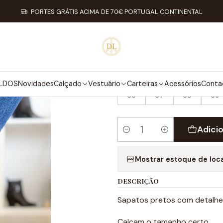
Início
Calçado
Sapatos
Diana Shoes
PORTES GRÁTIS ACIMA DE 70€ PORTUGAL CONTINENTAL
|
DIANA SHOES
TAMANHO
LDOS
Novidades
Calçado
Vestuário
Carteiras
Acessórios
Conta
36
37
38
39
Adici
Quantidade
Mostrar estoque de loc
DESCRIÇÃO
Sapatos pretos com detalhe
Calçam o tamanho certo