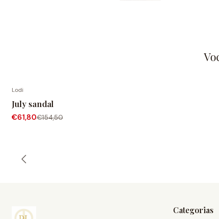
Vo
Lodi
-60% de desconto
July sandal
€61,80
€154,50
Categorias