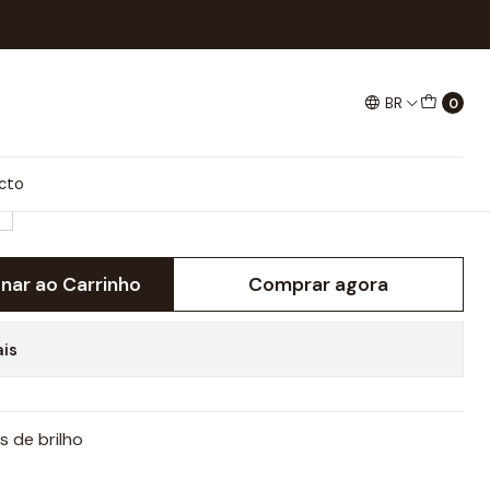
BR
0
cto
onar ao Carrinho
Comprar agora
ais
s de brilho