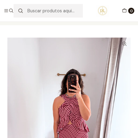
PORTES GRÁTIS ACIMA DE 70€ PORTUGAL CONTINENTAL
0
Início
Vestuário
Saias
Conjunto June