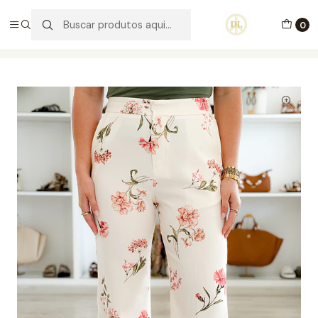
PORTES GRÁTIS ACIMA DE 70€ PORTUGAL CONTINENTAL
0
Início
Vestuário
Calças
Calças Luciane