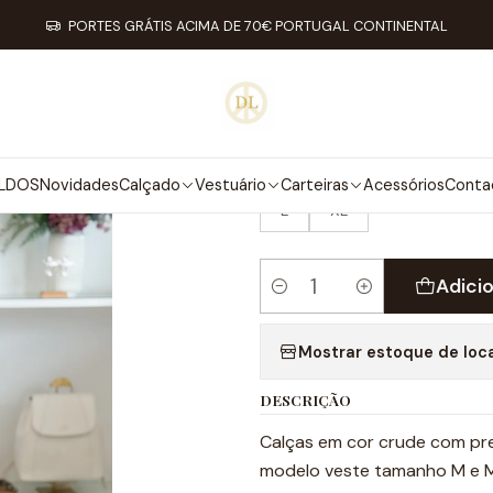
Início
Vestuário
Calças
Calças jacarta
PORTES GRÁTIS ACIMA DE 70€ PORTUGAL CONTINENTAL
|
CALÇAS JACA
TAMANHO
LDOS
Novidades
Calçado
Vestuário
Carteiras
Acessórios
Conta
L
XL
Adici
Quantidade
Mostrar estoque de loc
DESCRIÇÃO
Calças em cor crude com preg
modelo veste tamanho M e 