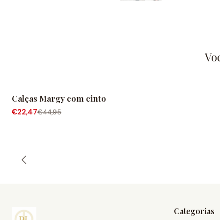
Vo
Calças Margy com cinto
-50% de desconto
€22,47
€44,95
Categorias