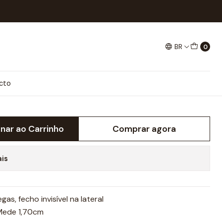
BR
0
RTA
cto
onar ao Carrinho
Comprar agora
ais
as, fecho invisível na lateral
Mede 1,70cm